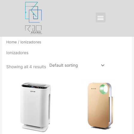
Ir
al
Menu
contenido
Home
/ Ionizadores
Ionizadores
Showing all 4 results