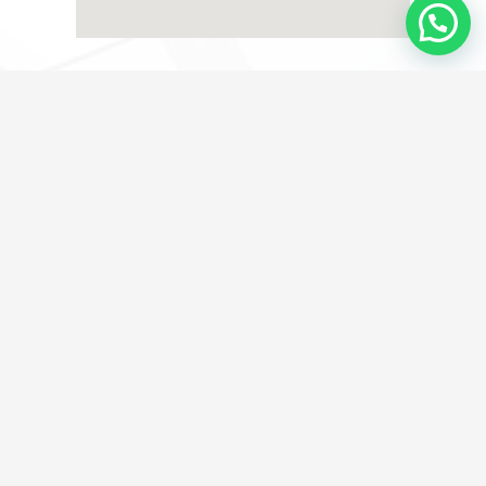
Calle Virgen de Luján, 27, 4ºC 41011 Sevilla
info@rjq.es
Enlaces de Interés
Aviso Legal
Política de Privacidad
Política de Cookies